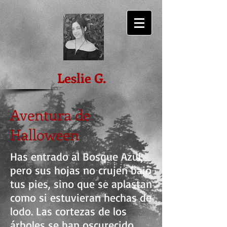
Leslie G.
Aventura de
Halloween
Has entrado al Bosque Azul,
pero sus hojas no crujen bajo
tus pies, sino que se aplastan
como si estuvieran hechas de
lodo. Las cortezas de los
árboles se han oscurecido