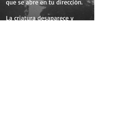
que se abre en tu dirección.
La criatura desaparece y
aparece a cada instante. Cada
vez que lo hace, se acerca
más a ti.
Decides:
Huir
Enfrentarte a él
Esconderte detrás de un árbol
Permanecer inmóvil hasta que se aleje