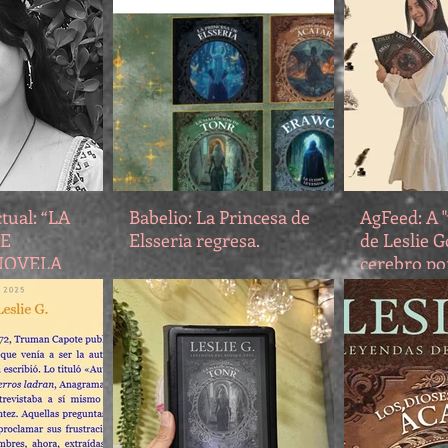
miedos y la aceptación
personal
tual: “LA
Babelio: La Princesa de
AgFeed: A "
DE
Elsseria regresa.
de Leslie G
 NOVELA
cerebro por
RA LESLIE
da Solinfte
 POR
personage
O
mundos má