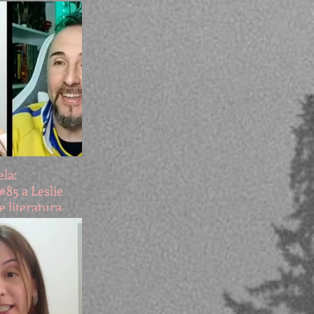
ón de Tonr el
ómeno
la:
#85 a Leslie
e literatura