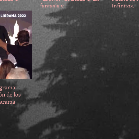
fantasía y
Infinitos.
Latinoamérica, un
contrato editorial
difícil.
igrama:
ón de los
igrama