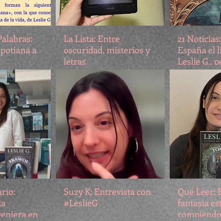
Palabras:
La Lista: Entre
21 Noticias
apotiana a
oscuridad, misterios y
España el l
letras
Leslie G., 
a la saga L
bosque
ario:
Suzy K: Entrevista con
Qué Leer: E
la
#LeslieG
fantasía es
geniera en
rompiendo 