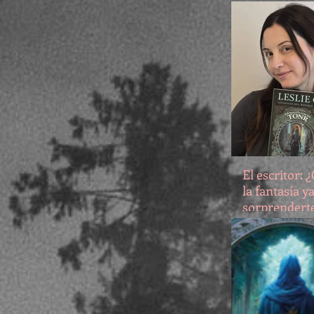
Telecomunic
Electrónica, 
El escritor: 
la fantasía 
sorprenderte
razones por 
maldición de
hará creer e
de nuevo