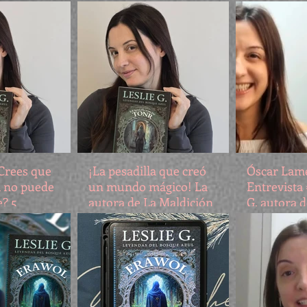
aciones y
La Maldici
Leslie G
nuevo fen
literario?
¿Crees que
¡La pesadilla que creó
Óscar Lame
ya no puede
un mundo mágico! La
Entrevista 
? 5
autora de La Maldición
G. autora d
las que La
de Tonr revela sus
fantástica
 Tonr te
secretos más oscuros
n la magia