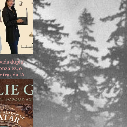
vida dupla"
onzalez, o
 tras da IA
c - e de
ns de
gicos