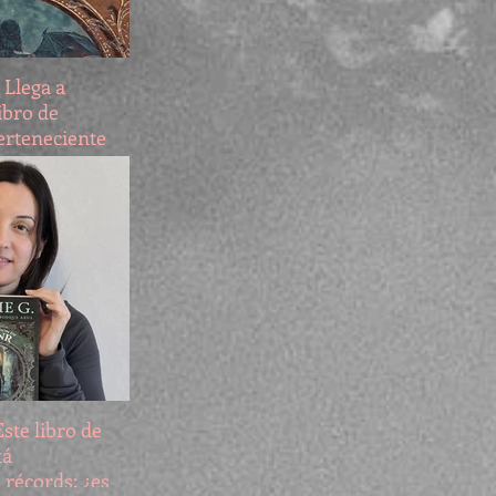
: Llega a
ibro de
perteneciente
eyendas del
ste libro de
tá
récords: ¿es