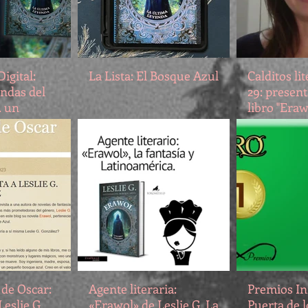
igital:
La Lista: El Bosque Azul
Calditos li
ndas del
29: present
, un
libro "Era
lleno de
del bosque
 de Oscar:
Agente literaria:
Premios Inf
Leslie G.
«Erawol» de Leslie G. La
Puerta de l