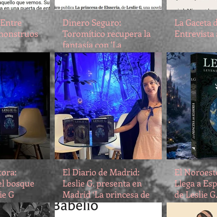
 Entre
Dinero Seguro:
La Gaceta d
 monstruos
Toromítico recupera la
Entrevista 
fantasía con 'La
princesa de Elsseria'
tora:
El Diario de Madrid:
El Noroeste
el bosque
Leslie G. presenta en
Llega a Esp
ie G
Madrid ‘La princesa de
de Leslie G.
a su serie
Elsseria’, una historia
pertenecien
sobre la identidad, los
Leyendas d