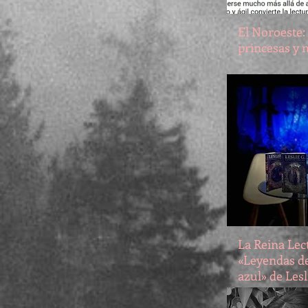
El Noroeste:
princesas y
La Reina Lec
«Leyendas d
azul» de Lesl
completa tod
de libros.