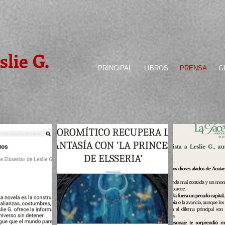
slie G.
PRINCIPAL
LIBROS
PRENSA
G