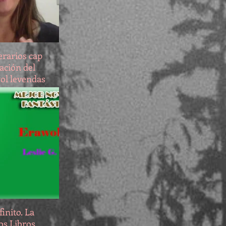
terarios cap
ación del
wol leyendas
 azul"
inito. La
os Libros