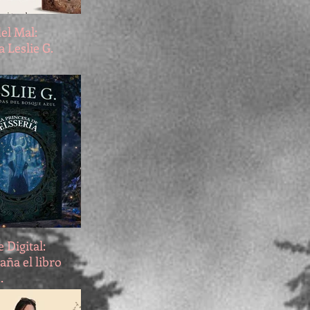
el Mal:
a Leslie G.
 Digital:
aña el libro
,
te a la saga
el bosque