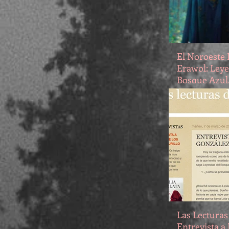
El Noroeste D
Erawol: Leye
Bosque Azul
bosque azul 
leyendas
Las Lecturas
Entrevista a 